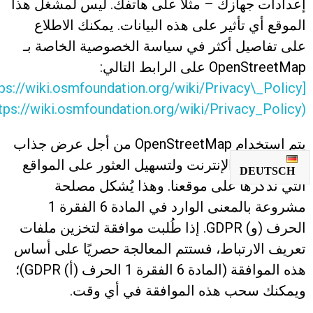
إعدادات جهازك – مثلًا على هاتفك. ليس لمشغل هذا
الموقع أي تأثير على هذه البيانات. يمكنك الاطلاع
على تفاصيل أكثر في سياسة الخصوصية الخاصة بـ
OpenStreetMap على الرابط التالي:
(https://wiki.osmfoundation.org/wiki/Privacy_Policy)
يتم استخدام OpenStreetMap من أجل عرض جذاب
لعروضنا عبر الإنترنت ولتسهيل العثور على المواقع
DEUTSCH
التي نذكرها على موقعنا. وهذا يُشكل مصلحة
مشروعة بالمعنى الوارد في المادة 6 الفقرة 1
الحرف (و) GDPR. إذا طُلبت موافقة لتخزين ملفات
تعريف الارتباط، فستتم المعالجة حصريًا على أساس
هذه الموافقة (المادة 6 الفقرة 1 الحرف (أ) GDPR)؛
ويمكنك سحب هذه الموافقة في أي وقت.